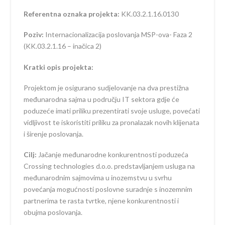
Referentna oznaka projekta:
KK.03.2.1.16.0130
Poziv:
Internacionalizacija poslovanja MSP-ova- Faza 2
(KK.03.2.1.16 – inačica 2)
Kratki opis projekta:
Projektom je osigurano sudjelovanje na dva prestižna
međunarodna sajma u području IT sektora gdje će
poduzeće imati priliku prezentirati svoje usluge, povećati
vidljivost te iskoristiti priliku za pronalazak novih klijenata
i širenje poslovanja.
Cilj:
Jačanje međunarodne konkurentnosti poduzeća
Crossing technologies d.o.o. predstavljanjem usluga na
međunarodnim sajmovima u inozemstvu u svrhu
povećanja mogućnosti poslovne suradnje s inozemnim
partnerima te rasta tvrtke, njene konkurentnosti i
obujma poslovanja.