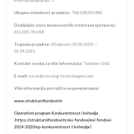
internacionalizaciju: 1
Ukupna vrijednost projekta:
766.100,00 HRK
Dodijeljen iznos bespovratnih sredstava (potpore):
651.031,78 HRK
Trajanje projekta:
30 mjeseci, 01.03.2019. –
01.09.2021.
Kontakt osoba za više informacija:
Tomislav Uršić
E-mail:
tursic@crossing-technologies.com
Više informacija potražite na poveznicama:
www.strukturnifondovi.hr
Operativni program Konkurentnost i kohezija
(
https://strukturnifondovi.hr/eu-fondovi/esi-fondovi-
2014-2020/op-konkurentnost-i-kohezija/
)