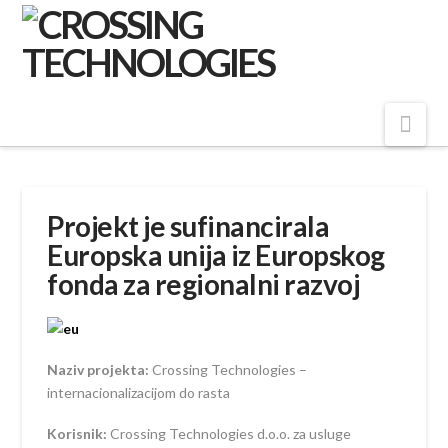
Crossing
Technologies
Nav
Projekt je sufinancirala
Europska unija iz Europskog
fonda za regionalni razvoj
Naziv projekta:
Crossing Technologies –
internacionalizacijom do rasta
Korisnik:
Crossing Technologies d.o.o. za usluge